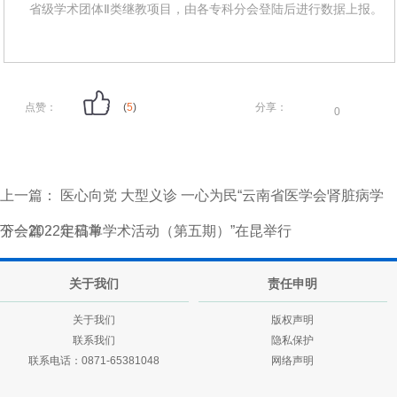
省级学术团体Ⅱ类继教项目，由各专科分会登陆后进行数据上报。
点赞：
(
5
)
分享：
0
上一篇：
医心向党 大型义诊 一心为民“云南省医学会肾脏病学
分会2022年日常学术活动（第五期）”在昆举行
下一篇：
定稿单
关于我们
责任申明
关于我们
版权声明
联系我们
隐私保护
联系电话：0871-65381048
网络声明