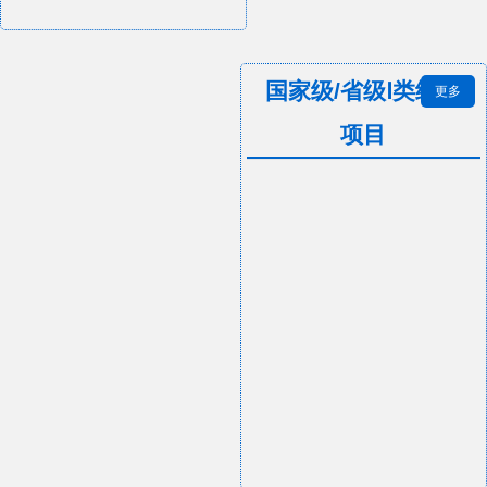
国家级/省级Ⅰ类继教
更多
项目