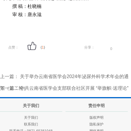
撰 稿：杜晓楠
审 核：唐永滋
点赞：
(
1
)
分享：
0
上一篇：
关于举办云南省医学会2024年泌尿外科学术年会的通
知（第二轮）
下一篇：
中共云南省医学会支部联合社区开展 “举旗帜·送理论”
党纪学习教育专题讲座
关于我们
责任申明
关于我们
版权声明
联系我们
隐私保护