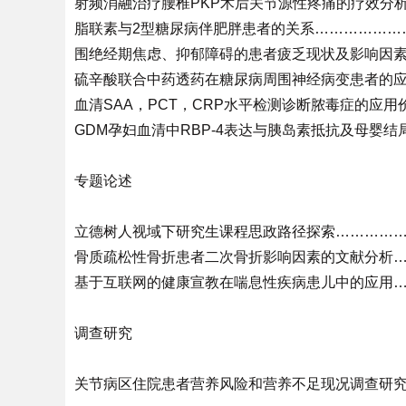
射频消融治疗腰椎PKP术后关节源性疼痛的疗效分析
脂联素与2型糖尿病伴肥胖患者的关系…………………
围绝经期焦虑、抑郁障碍的患者疲乏现状及影响因素分
硫辛酸联合中药透药在糖尿病周围神经病变患者的应用
血清SAA，PCT，CRP水平检测诊断脓毒症的应用
GDM孕妇血清中RBP-4表达与胰岛素抵抗及母婴结
专题论述
立德树人视域下研究生课程思政路径探索………………
骨质疏松性骨折患者二次骨折影响因素的文献分析……
基于互联网的健康宣教在喘息性疾病患儿中的应用……
调查研究
关节病区住院患者营养风险和营养不足现况调查研究…