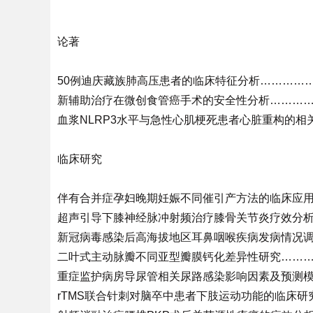
论著
50例迪庆藏族肺高压患者的临床特征分析……………
新辅助治疗在微创食管癌手术的安全性分析……………
血浆NLRP3水平与急性心肌梗死患者心脏重构的相
临床研究
伴有合并症孕妇晚期妊娠不同催引产方法的临床应用…
超声引导下膝神经脉冲射频治疗膝骨关节炎疗效分析…
新冠病毒感染后高海拔地区耳鼻咽喉疾病发病情况调查
二叶式主动脉瓣不同亚型瓣膜钙化差异性研究…………
重症监护病房导尿管相关尿路感染影响因素及预测模型
rTMS联合针刺对脑卒中患者下肢运动功能的临床研