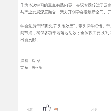
作为本次学习的重点实践内容，会议专题传达了云南
与产业发展深度融合，聚力开创学会发展新空间、
学会党员干部要发挥“头雁效应”，带头深学细悟、
间节点，确保各项部署落地见效；全体职工要以“时
出新贡献。
撰 稿：马 钦
审 核：唐永滋
点赞：
(
0
)
分享：