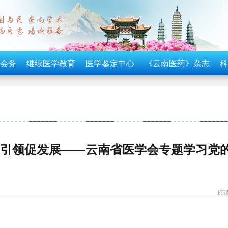
会务
继续医学教育
医学鉴定中心
《云南医药》杂志
科
建引领促发展——云南省医学会专题学习党
阅读