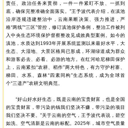
责任、政治任务来贯彻，一件一件紧盯不放、一抓到
底，确保完整准确全面落实。”王予波代表介绍，在滇池
沿岸违规违建整治中，云南果断决策、强力推进，严
格“两线”“三区”管控，修订滇池保护条例，整治工作被列
入中央生态环境保护督察整改见成效典型案例。如今的
滇池，水质达到1993年开展系统监测以来最好水平，大
生态、大湿地、大景区格局已形成，环湖绿道成为群众
和游客必去、必看、必游的地方。在红河哈尼梯田保护
上，云南紧扣“农耕、稻作”两大特色，有力守护村寨、
梯田、水系、森林“四素同构”生态系统，成为全球首
个“三遗产”农耕文明典范。
“好山好水好生态，既是云南的宝贵财富，也是全国
的宝贵财富，带污染的钱我们坚决不赚，带污染的项目
我们坚决不要。”关于云南的空气，王予波代表说，碧空
如洗、空气清新是云南的标配。2025年，城市空气质量