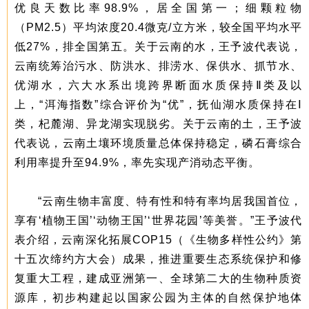
优良天数比率98.9%，居全国第一；细颗粒物
（PM2.5）平均浓度20.4微克/立方米，较全国平均水平
低27%，排全国第五。关于云南的水，王予波代表说，
云南统筹治污水、防洪水、排涝水、保供水、抓节水、
优湖水，六大水系出境跨界断面水质保持Ⅱ类及以
上，“洱海指数”综合评价为“优”，抚仙湖水质保持在Ⅰ
类，杞麓湖、异龙湖实现脱劣。关于云南的土，王予波
代表说，云南土壤环境质量总体保持稳定，磷石膏综合
利用率提升至94.9%，率先实现产消动态平衡。
“云南生物丰富度、特有性和特有率均居我国首位，
享有‘植物王国’‘动物王国’‘世界花园’等美誉。”王予波代
表介绍，云南深化拓展COP15（《生物多样性公约》第
十五次缔约方大会）成果，推进重要生态系统保护和修
复重大工程，建成亚洲第一、全球第二大的生物种质资
源库，初步构建起以国家公园为主体的自然保护地体