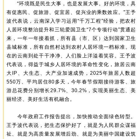
“环境既是民生大事，也是发展大事。好的环境，具
有促惠民、促旅游、促宜居、促兴业的乘数效应。”王予
波代表说，云南深入学习运用“千万工程”经验，把农村
人居环境整治提升和三轮爱国卫生“7个专项行动”贯通起
来，一年一年接着抓，所有县（市、区）达到国家卫生
县城标准，所有自然村达到农村人居环境一档标准。现
在的云南到处干干净净、人们脸上洋溢着笑容。王予波
代表说，得益于城乡人居环境的革命性变化，旅居云南
大IP、大生态、大产业加速成势，2025年旅居人数超
550万、平均居住80多天，今年春节假期接待游客、旅
游总花费分别增长29.7%、30.2%，实现美丽生态、美
丽经济、美好生活有机融合。
今年政府工作报告提出，加快推动全面绿色转型。
王予波代表说，把生态保护好了，就是为人民群众谋福
祉、就是为高质量发展增后劲、就是为美丽中国建设筑