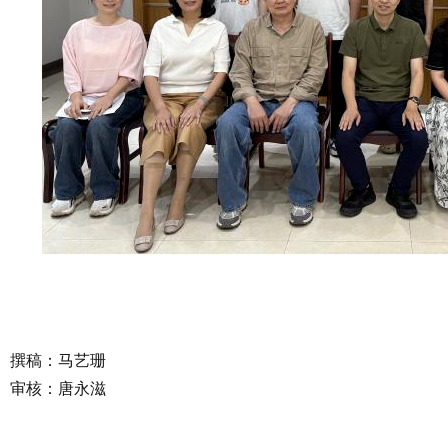
撰稿：马艺珊
审核：唐永滋