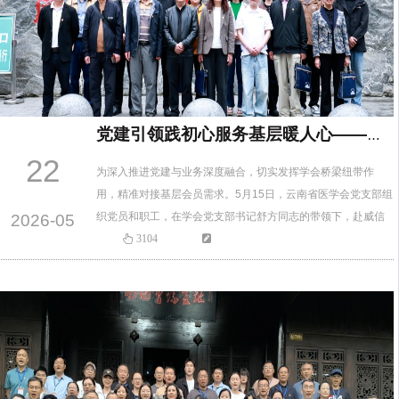
党建引领践初心服务基层暖人心——云南省医学会党支部赴威信县人民医院开展会员服务调研
22
为深入推进党建与业务深度融合，切实发挥学会桥梁纽带作
用，精准对接基层会员需求。5月15日，云南省医学会党支部组
织党员和职工，在学会党支部书记舒方同志的带领下，赴威信
2026-05
县人民医院开展“下基层、服务会员”专项调研活动，把优质服务
3104
送到基层一线，把关怀温暖传递给会员。活动现场，调研小组
与威信县人民医院领导及一线医护人员开展座谈交流。围绕基
层会员在专业发展、技能提升、学术交流等方面的需求，调研
小组认真倾听意见…