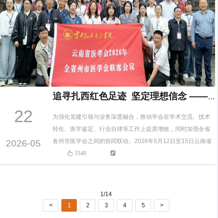
追寻扎西红色足迹 坚定理想信念 ——云南省医学会在扎西召开2026年全省州市医学会联席会议
22
为强化党建引领与业务深度融合，推动学会在学术交流、技术
转化、医学鉴定、行业自律等工作上提质增效，同时加强全省
各州市医学会之间的协同联动。2026年5月12日至15日云南省
2026-05
医学会在昭通市威信县云南扎西干部学院组织召开2026年全省
3348
州市医学会联席会议。会议由云南省医学会主办，昭通市医学
会承办。云南省医学会副会长兼秘书长舒方、监事长孙跃民、
威信县卫健局局长杨超群、昭通市医学会秘书长安院以及来自
1/14
全省14个…
<
1
2
3
4
5
>