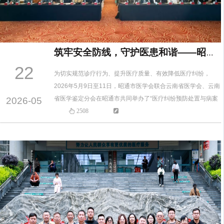
筑牢安全防线，守护医患和谐——昭通市医学会这场解渴又管用的培训让核心制度落地生根
22
为切实规范诊疗行为、提升医疗质量、有效降低医疗纠纷，
2026年5月9日至11日，昭通市医学会联合云南省医学会、云南
省医学鉴定分会在昭通市共同举办了“医疗纠纷预防处置与病案
2026-05
质量提升专题培训班”，为期一天半。来自全市市、县、乡三级
2508
公立医疗机构及民营医院的管理人员、业务骨干共计500余人参
训。培训班紧扣当前医疗质量管理与纠纷防范中的重点难点，
共设置七个专题课题。专家们结合典型案例深入讲解，并组织
交流研讨…