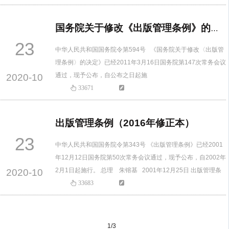
和发展，规范期刊出版活动，加强期刊出版管理，根据国务院
《出版管理条例》及相关法律法规，制定本规定。第二条 在中
国务院关于修改《出版管理条例》的决定
华人民共和国境内从事期刊出版活动，适用本规定。…
23
中华人民共和国国务院令第594号 《国务院关于修改〈出版管
理条例〉的决定》已经2011年3月16日国务院第147次常务会议
通过，现予公布，自公布之日起施
2020-10
行。
33671
总理 温家
宝
出版管理条例（2016年修正本）
二〇一一年三月十九日 国务院关于修改《出版管理条例》的决
23
定 国务院决定对《出版管理条例》作如下修改： 一…
中华人民共和国国务院令第343号 《出版管理条例》已经2001
年12月12日国务院第50次常务会议通过，现予公布，自2002年
2月1日起施行。 总理 朱镕基 2001年12月25日 出版管理条
2020-10
例 （2001年12月25日中华人民共和国国务院令第343号公布
33683
根据2011年3月19日国务院令第594号《国务院关于修改〈出版
管理条例〉的决定》第一次修订 根据2013年7月18日国务院
令第638号《…
1/3