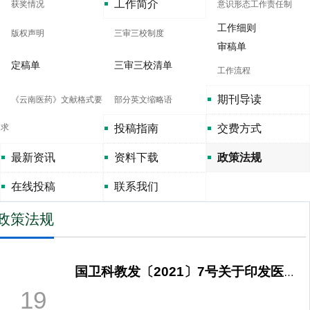
工作简介
获奖情况
意识形态工作责任制
工作细则
版权声明
三审三校制度
审稿单
定稿单
三审三校清单
工作流程
期刊导读
《云南医药》文献格式要
部分英文缩略语
求
投稿指南
交费方式
最新资讯
资料下载
政策法规
在线投稿
联系我们
政策法规
国卫科教发〔2021〕7号关于印发医学科研诚信和相关行为规范的通知
19