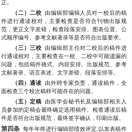
正。
（二）二校
由编辑部
编辑
人员对一校后的稿
件进行通读校对，主要检查是否符合刊物出版规
范，更正文字差错，检查段落安排、图表位置、公
式顺序编号、参考文献著录等是否符合出版要求。
（三）三校
由编辑部主任对二校后的稿件
进
行
通读校对，主要检查在一校、二校中可能遗漏的
问题，包括稿件格式、内容安排、出版规范、参考
文献著录、语言表述、文字差错、段落安排等。
（四）通读
由外聘专家负责，通读稿件，全
面检查三
个
校
次
稿
样
可能存在的问题。
（五）定稿
由医学会秘书长及编辑部相关人
员参加的定稿会最终确定
选用稿件
。检查通读后稿
件是否符合出版规范，最终签字确认，印刷出版。
第四条
每年年终进行编辑部绩效评定
,以发表稿件