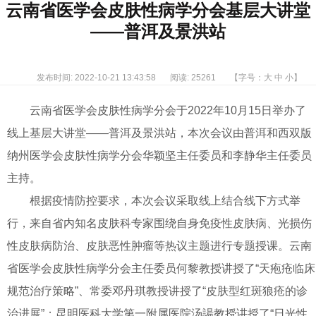
云南省医学会皮肤性病学分会基层大讲堂
——普洱及景洪站
发布时间: 2022-10-21 13:43:58
阅读: 25261
【字号：
大
中
小
】
云南省医学会皮肤性病学分会于2022年10月15日举办了
线上基层大讲堂——普洱及景洪站，本次会议由普洱和西双版
纳州医学会皮肤性病学分会华颖坚主任委员和李静华主任委员
主持。
根据疫情防控要求，本次会议采取线上结合线下方式举
行，来自省内知名皮肤科专家围绕自身免疫性皮肤病、光损伤
性皮肤病防治、皮肤恶性肿瘤等热议主题进行专题授课。云南
省医学会皮肤性病学分会主任委员何黎教授讲授了“天疱疮临床
规范治疗策略”、常委邓丹琪教授讲授了“皮肤型红斑狼疮的诊
治进展”；昆明医科大学第一附属医院汤諹教授讲授了“日光性